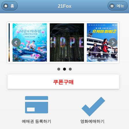
21Fox
홈
메뉴
쿠폰구매
예매권 등록하기
영화예매하기