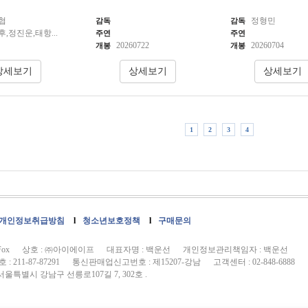
협
정형민
감독
감독
,정진운,태항...
주연
주연
20260722
20260704
개봉
개봉
1
2
3
4
개인정보취급방침
l
청소년보호정책
l
구매문의
21Fox 상호 : ㈜아이에이프 대표자명 : 백운선 개인정보관리책임자 : 백운선
 211-87-87291 통신판매업신고번호 : 제15207-강남 고객센터 : 02-848-6888
서울특별시 강남구 선릉로107길 7, 302호 .