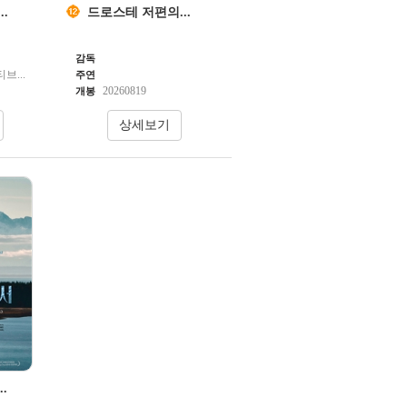
.
드로스테 저편의...
감독
브...
주연
20260819
개봉
.