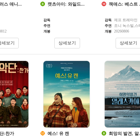
스 애니...
캣츠아이: 와일드...
잭애스: 베스트 ..
제프 트레마인
감독
감독
조니 녹스빌,스티
주연
주연
0812
20260806
개봉
개봉
단:찬가
예스! 유 캔
희망의 발견, 알..